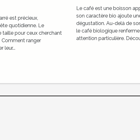
Le café est une boisson ap
son caractère bio ajoute u
ré est précieux,
dégustation. Au-delà de so
uête quotidienne. Le
le café biologique renferme
de taille pour ceux cherchant
attention particulière. Décou
ts. Comment ranger
leur...