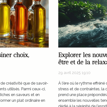
iner choix,
Explorer les nouv
être et de la relax
29 avril 2025 19:10
t de créativité que de savoir-
À l'ère où le rythme effrén
ents utilisés. Parmi ceux-ci,
stress et de contraintes, la 
Riches en saveurs et en
prend une place prépondéra
former un plat ordinaire en
ensemble les nouvelles te
dédié à la sérénité de l'esprit 