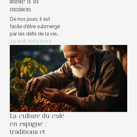
santé à la
maison
De nos jours, il est
facile d'être submergé
par les défis de la vie
quotidienne. Avec la
29 avril 2023 20:12
pression du travail, de
la famille et de la vie
sociale, il peut être
difficile de trouver le
temps et l'énergie
nécessaires pour
prendre soin de soi.
Heureusement, il
existe des conseils
simples pour...
La culture du café
en espagne :
traditions et