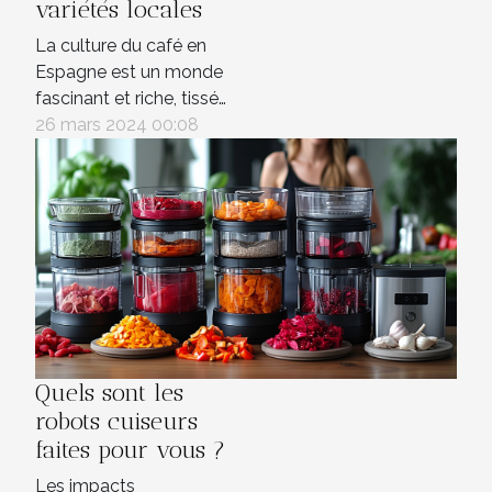
variétés locales
La culture du café en
Espagne est un monde
fascinant et riche, tissé
d'histoires et de pratiques
26 mars 2024 00:08
qui s'entremêlent avec les
traditions locales. Alors
que la culture du café est
souvent associée à des
pays comme le Brésil ou
la Colombie, l'Espagne
possède sa propre
identité dans le
domaine,...
Quels sont les
robots cuiseurs
faites pour vous ?
Les impacts