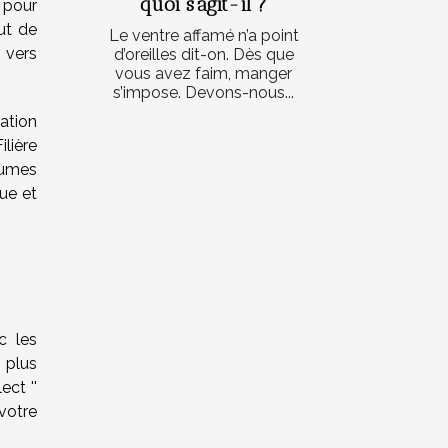
quoi s’agit-il ?
 pour
ut de
Le ventre affamé n’a point
 vers
d’oreilles dit-on. Dès que
vous avez faim, manger
s’impose. Devons-nous...
ration
ilière
égumes
ue et
c les
 plus
ect ''
 votre