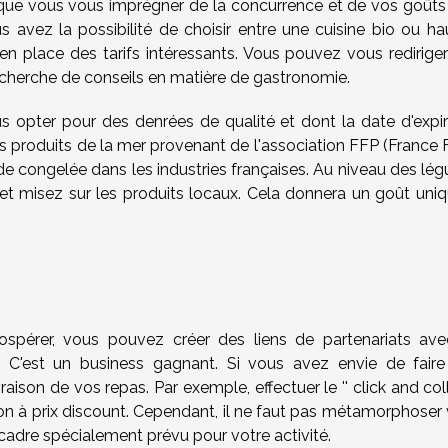
t que vous vous imprégner de la concurrence et de vos goûts
s avez la possibilité de choisir entre une cuisine bio ou ha
 place des tarifs intéressants. Vous pouvez vous rediriger
recherche de conseils en matière de gastronomie.
vous opter pour des denrées de qualité et dont la date d'expi
es produits de la mer provenant de l'association FFP (France F
ande congelée dans les industries françaises. Au niveau des l
n et misez sur les produits locaux. Cela donnera un goût uniq
s
spérer, vous pouvez créer des liens de partenariats ave
. C'est un business gagnant. Si vous avez envie de faire
ison de vos repas. Par exemple, effectuer le '' click and coll
aison à prix discount. Cependant, il ne faut pas métamorphoser
adre spécialement prévu pour votre activité.